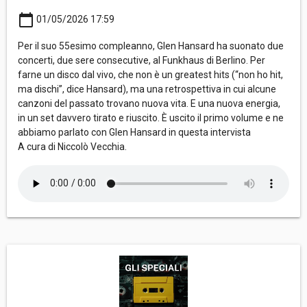
calendar_today
01/05/2026 17:59
Per il suo 55esimo compleanno, Glen Hansard ha suonato due
concerti, due sere consecutive, al Funkhaus di Berlino. Per
farne un disco dal vivo, che non è un greatest hits (“non ho hit,
ma dischi”, dice Hansard), ma una retrospettiva in cui alcune
canzoni del passato trovano nuova vita. E una nuova energia,
in un set davvero tirato e riuscito. È uscito il primo volume e ne
abbiamo parlato con Glen Hansard in questa intervista
A cura di Niccolò Vecchia.