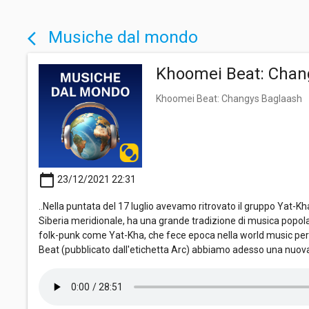
Musiche dal mondo
arrow_back_ios
Khoomei Beat: Chan
Khoomei Beat: Changys Baglaash
calendar_today
23/12/2021 22:31
..Nella puntata del 17 luglio avevamo ritrovato il gruppo Yat-
Siberia meridionale, ha una grande tradizione di musica popola
folk-punk come Yat-Kha, che fece epoca nella world music per l
Beat (pubblicato dall'etichetta Arc) abbiamo adesso una nuova