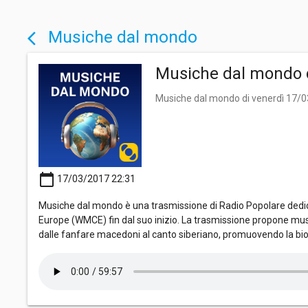
Musiche dal mondo
arrow_back_ios
Musiche dal mondo 
Musiche dal mondo di venerdì 17/
calendar_today
17/03/2017 22:31
Musiche dal mondo è una trasmissione di Radio Popolare dedica
Europe (WMCE) fin dal suo inizio. La trasmissione propone mus
dalle fanfare macedoni al canto siberiano, promuovendo la bio