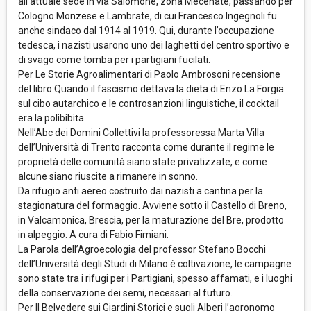
all’attuale sede in via Salomone, zona Mecenate, passando per
Cologno Monzese e Lambrate, di cui Francesco Ingegnoli fu
anche sindaco dal 1914 al 1919. Qui, durante l’occupazione
tedesca, i nazisti usarono uno dei laghetti del centro sportivo e
di svago come tomba per i partigiani fucilati.
Per Le Storie Agroalimentari di Paolo Ambrosoni recensione
del libro Quando il fascismo dettava la dieta di Enzo La Forgia
sul cibo autarchico e le controsanzioni linguistiche, il cocktail
era la polibibita.
Nell’Abc dei Domini Collettivi la professoressa Marta Villa
dell’Università di Trento racconta come durante il regime le
proprietà delle comunità siano state privatizzate, e come
alcune siano riuscite a rimanere in sonno.
Da rifugio anti aereo costruito dai nazisti a cantina per la
stagionatura del formaggio. Avviene sotto il Castello di Breno,
in Valcamonica, Brescia, per la maturazione del Bre, prodotto
in alpeggio. A cura di Fabio Fimiani.
La Parola dell’Agroecologia del professor Stefano Bocchi
dell’Università degli Studi di Milano è coltivazione, le campagne
sono state tra i rifugi per i Partigiani, spesso affamati, e i luoghi
della conservazione dei semi, necessari al futuro.
Per Il Belvedere sui Giardini Storici e sugli Alberi l’agronomo