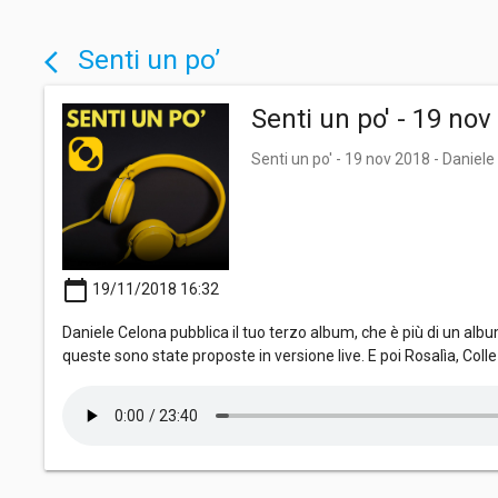
Senti un po’
arrow_back_ios
Senti un po' - 19 nov
Senti un po' - 19 nov 2018 - Daniele 
calendar_today
19/11/2018 16:32
Daniele Celona pubblica il tuo terzo album, che è più di un albu
queste sono state proposte in versione live. E poi Rosalìa, Co