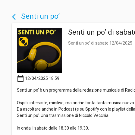
Senti un po’
arrow_back_ios
Senti un po’ di saba
Senti un po’ di sabato 12/04/2025
calendar_today
12/04/2025 18:59
Senti un po’ è un programma della redazione musicale di Radio
Ospiti, interviste, minilive, ma anche tanta tanta musica nuova. 5
Da ascoltare anche in Podcast (e su Spotify con le playlist dell
Senti un po’. Una trasmissione di Niccolò Vecchia
In onda il sabato dalle 18.30 alle 19.30.