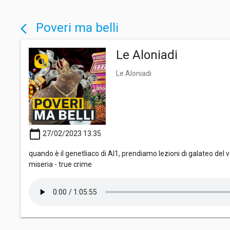
Poveri ma belli
arrow_back_ios
Le Aloniadi
Le Aloniadi
calendar_today
27/02/2023 13:35
quando è il genetliaco di Al1, prendiamo lezioni di galateo del 
miseria - true crime