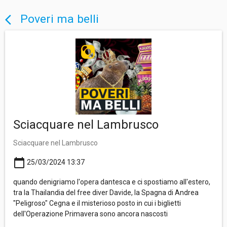
Poveri ma belli
arrow_back_ios
Sciacquare nel Lambrusco
Sciacquare nel Lambrusco
calendar_today
25/03/2024 13:37
quando denigriamo l'opera dantesca e ci spostiamo all'estero,
tra la Thailandia del free diver Davide, la Spagna di Andrea
"Peligroso" Cegna e il misterioso posto in cui i biglietti
dell'Operazione Primavera sono ancora nascosti