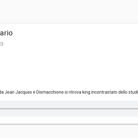
ario
23
o da Jean Jacques e Dismacchione si ritrova king incontrastato dello stud