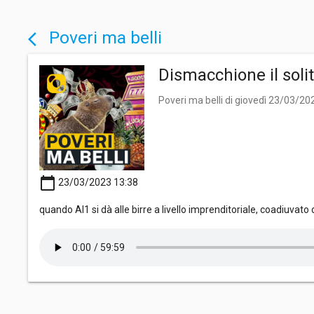
Poveri ma belli
arrow_back_ios
Dismacchione il solit
Poveri ma belli di giovedì 23/03/20
calendar_today
23/03/2023 13:38
quando Al1 si dà alle birre a livello imprenditoriale, coadiuvat