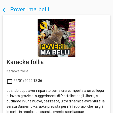
Poveri ma belli
arrow_back_ios
Karaoke follia
Karaoke follia
calendar_today
22/01/2024 13:36
quando dopo aver imparato come ci si comporta a un colloqui
di lavoro grazie ai suggerimenti di Pierfelice degli Uberti, ci
buttiamo in una nuova, pazzesca, ultra dinamica avventura: la
serata Sanremo-karaoke prevista per il 9 febbraio, che ha già
le carte in regola per issarsi a evento spartiacque