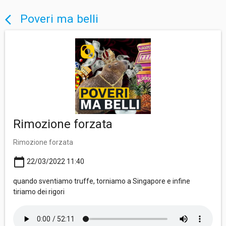
Poveri ma belli
arrow_back_ios
Rimozione forzata
Rimozione forzata
calendar_today
22/03/2022 11:40
quando sventiamo truffe, torniamo a Singapore e infine
tiriamo dei rigori