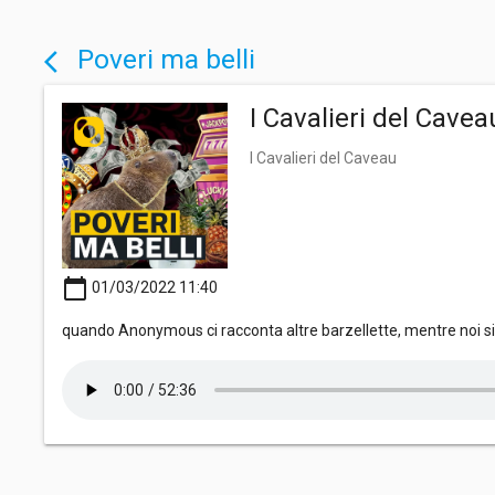
Poveri ma belli
arrow_back_ios
I Cavalieri del Cavea
I Cavalieri del Caveau
calendar_today
01/03/2022 11:40
quando Anonymous ci racconta altre barzellette, mentre noi s