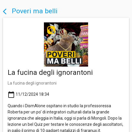
Poveri ma belli
arrow_back_ios
La fucina degli ignorantoni
La fucina degli ignorantoni
calendar_today
11/12/2024 18:34
Quando i DismAlone ospitano in studio la professoressa
Roberta per un po' di integratori culturali data la grande
ignoranza che aleggia in Italia; oggi si parla di Mongoli. Dopo la
lezione un bel Quiz per testare le conoscenze degli ascoltatori,
in palio il primo di 10 gadget natalizzi di fraranux.it.