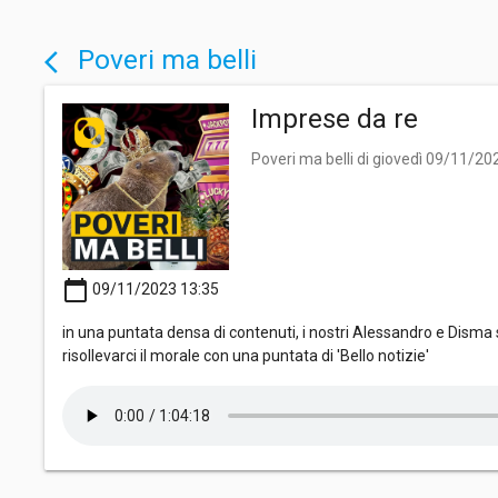
Poveri ma belli
arrow_back_ios
Imprese da re
Poveri ma belli di giovedì 09/11/20
calendar_today
09/11/2023 13:35
in una puntata densa di contenuti, i nostri Alessandro e Disma si
risollevarci il morale con una puntata di 'Bello notizie'