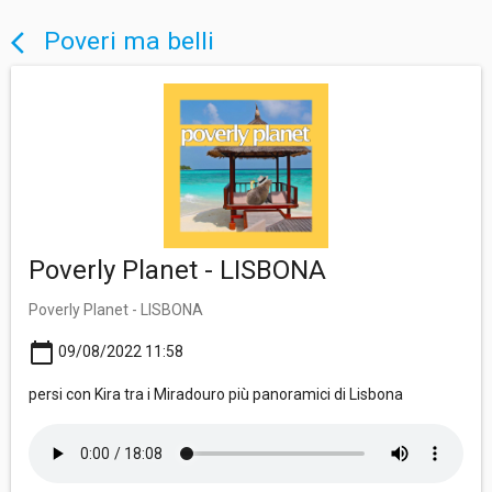
Poveri ma belli
arrow_back_ios
Poverly Planet - LISBONA
Poverly Planet - LISBONA
calendar_today
09/08/2022 11:58
persi con Kira tra i Miradouro più panoramici di Lisbona