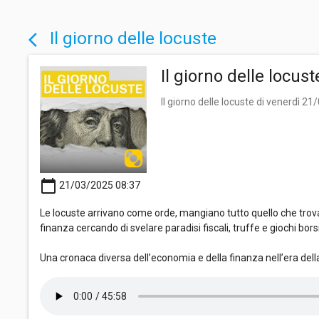
Il giorno delle locuste
arrow_back_ios
Il giorno delle locus
Il giorno delle locuste di venerdì 2
calendar_today
21/03/2025 08:37
Le locuste arrivano come orde, mangiano tutto quello che trov
finanza cercando di svelare paradisi fiscali, truffe e giochi borsist
Una cronaca diversa dell’economia e della finanza nell’era del