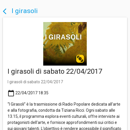
I girasoli
arrow_back_ios
I girasoli di sabato 22/04/2017
I girasoli di sabato 22/04/2017
calendar_today
22/04/2017 18:35
“I Girasoli” è la trasmissione di Radio Popolare dedicata all'arte
e alla fotografia, condotta da Tiziana Ricci. Ogni sabato alle
13.15, il programma esplora eventi culturali, offre interviste ai
protagonisti dell'arte, e fornisce approfondimenti sui critici e
sui giovani talenti. L’obiettivo è rendere accessibile il significato