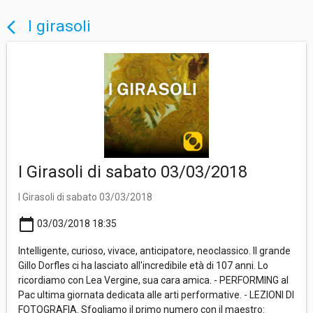
I girasoli
arrow_back_ios
I Girasoli di sabato 03/03/2018
I Girasoli di sabato 03/03/2018
calendar_today
03/03/2018 18:35
Intelligente, curioso, vivace, anticipatore, neoclassico. Il grande
Gillo Dorfles ci ha lasciato all'incredibile età di 107 anni. Lo
ricordiamo con Lea Vergine, sua cara amica. - PERFORMING al
Pac ultima giornata dedicata alle arti performative. - LEZIONI DI
FOTOGRAFIA. Sfogliamo il primo numero con il maestro: