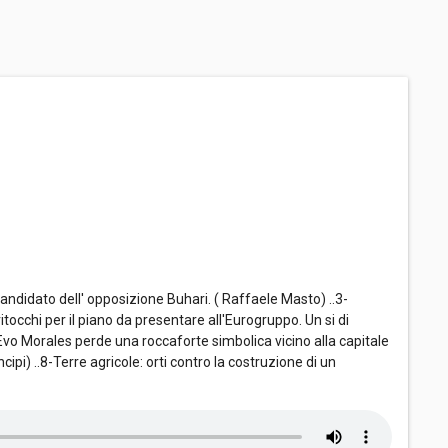
candidato dell' opposizione Buhari. ( Raffaele Masto) ..3-
ritocchi per il piano da presentare all'Eurogruppo. Un si di
.Evo Morales perde una roccaforte simbolica vicino alla capitale
cipi) ..8-Terre agricole: orti contro la costruzione di un