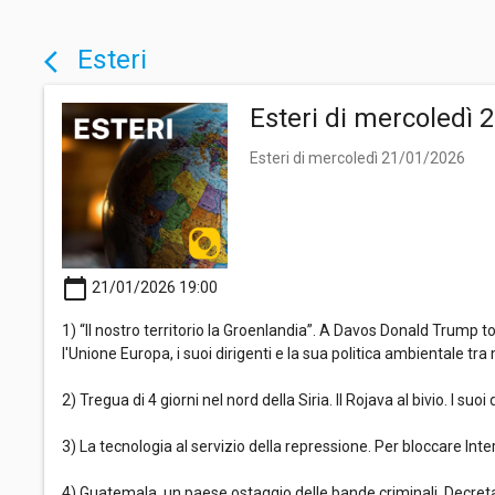
Esteri
arrow_back_ios
Esteri di mercoledì 
Esteri di mercoledì 21/01/2026
calendar_today
21/01/2026 19:00
1) “Il nostro territorio la Groenlandia”. A Davos Donald Trump t
l'Unione Europa, i suoi dirigenti e la sua politica ambientale tra 
2) Tregua di 4 giorni nel nord della Siria. Il Rojava al bivio. I
3) La tecnologia al servizio della repressione. Per bloccare Inter
4) Guatemala, un paese ostaggio delle bande criminali. Decretan