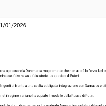
21/01/2026
orna a pressare la Danimarca ma promette che non userà la forza. Nel suo 
minacce, fake news e falsi storici. Lo speciale di Esteri.
 suoi dirigenti di fronte a una scelta obbligata: integrazione con Damasco o
net il regime iraniano ha copiato il modello della Russia di Putin.
do lo stato di emergenza il presidente Arèvalo ha puntato il dito sulla 