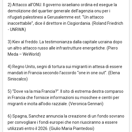
2) Attacco all’ONU. Il governo israeliano ordina ed esegue la
demolizione del quartier generale dell’agenzia onu per i
rifugiati palestinesi a Gerusalemme est. “Un attacco
inaccettabile”, dice il direttore in Cisgiordania. (Roland Friedrich
- UNRWA)
3) Kiev al freddo. La testimonianza dalla capitale ucraina dopo
un altro attacco russo alle infrastrutture energetiche. (Piero
Meda – WeWorld)
4) Regno Unito, segni di tortura sui migranti in attesa di essere
mandati in Francia secondo l’accordo “one in one out”. (Elena
Siniscalco)
5) “Dove va la mia Francia?”. Il sito di estrema destra comparso
in Francia che fornisce informazioni su moschee e centri per
migranti e incita all’odio razziale. (Veronica Gennari)
6) Spagna, Sanchez annuncia la creazione di un fondo sovrano
per convogliare i fondi europei che non riusciranno a essere
utilizzati entro il 2026. (Giulio Maria Piantedosi)