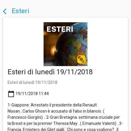
Esteri
arrow_back_ios
Esteri di lunedì 19/11/2018
Esteri di lunedì 19/11/2018
calendar_today
19/11/2018 11:44
1-Giappone: Arrestato il presidente della Renault
Nissan...Carlos Ghosn è accusato di falso in bilancio. (
Francesco Giorgini) .. 2-Gran Bretagna. settimana cruciale per
la Brexit e per la premier Theresa May ..( Emanuele Valenti) ..3-
Francia. Il mistero dei Gilet gialli . Chi sono e cosa vogliono? ..Il