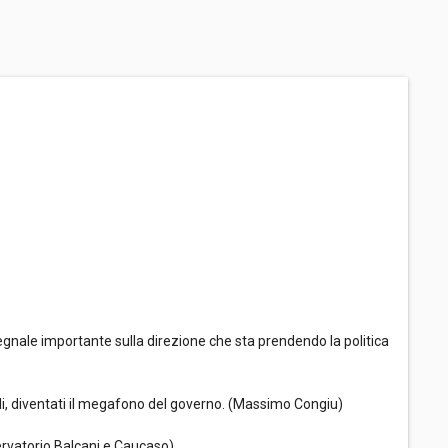
a segnale importante sulla direzione che sta prendendo la politica
ali, diventati il megafono del governo. (Massimo Congiu)
servatorio Balcani e Caucaso)