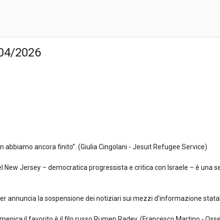
/04/2026
non abbiamo ancora finito”. (Giulia Cingolani - Jesuit Refugee Service)
iali del New Jersey – democratica progressista e critica con Israele – è un
mier annuncia la sospensione dei notiziari sui mezzi d’informazione stat
domenica il favorito è il filo russo Rumen Radev. (Francesco Martino - Os