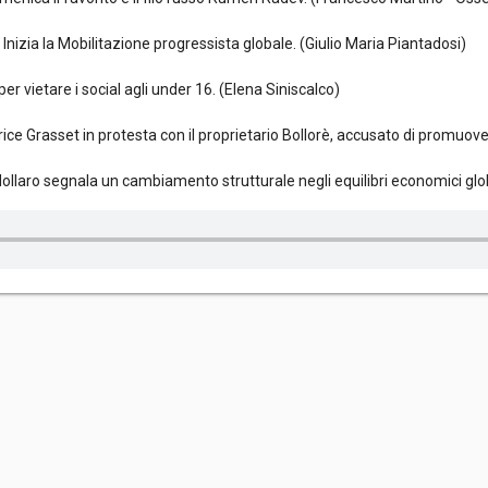
Inizia la Mobilitazione progressista globale. (Giulio Maria Piantadosi)
per vietare i social agli under 16. (Elena Siniscalco)
itrice Grasset in protesta con il proprietario Bollorè, accusato di promuo
l dollaro segnala un cambiamento strutturale negli equilibri economici gl