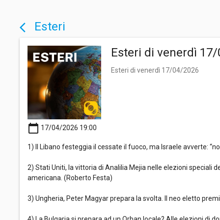
Esteri
arrow_back_ios
Esteri di venerdì 17
Esteri di venerdì 17/04/2026
calendar_today
17/04/2026 19:00
1) Il Libano festeggia il cessate il fuoco, ma Israele avverte: “
2) Stati Uniti, la vittoria di Analilia Mejia nelle elezioni spec
americana. (Roberto Festa)
3) Ungheria, Peter Magyar prepara la svolta. Il neo eletto pre
4) La Bulgaria si prepara ad un Orban locale? Alle elezioni di 