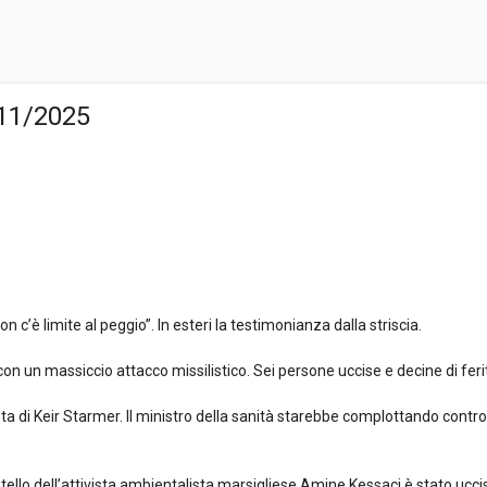
/11/2025
 c’è limite al peggio”. In esteri la testimonianza dalla striscia.
e con un massiccio attacco missilistico. Sei persone uccise e decine di fer
sta di Keir Starmer. Il ministro della sanità starebbe complottando contro
tello dell’attivista ambientalista marsigliese Amine Kessaci è stato uccis