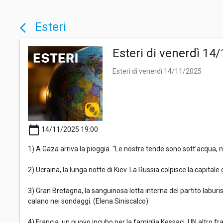
Esteri
arrow_back_ios
Esteri di venerdì 14
Esteri di venerdì 14/11/2025
calendar_today
14/11/2025 19:00
1) A Gaza arriva la pioggia. “Le nostre tende sono sott’acqua, non
2) Ucraina, la lunga notte di Kiev. La Russia colpisce la capital
3) Gran Bretagna, la sanguinosa lotta interna del partito laburi
calano nei sondaggi. (Elena Siniscalco)
4) Francia, un nuovo incubo per la famiglia Kessaci. UN altro fra