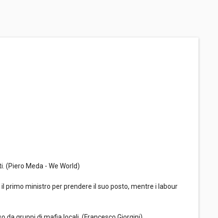
iti. (Piero Meda - We World)
 il primo ministro per prendere il suo posto, mentre i labour
o da gruppi di mafia locali. (Francesco Giorgini)