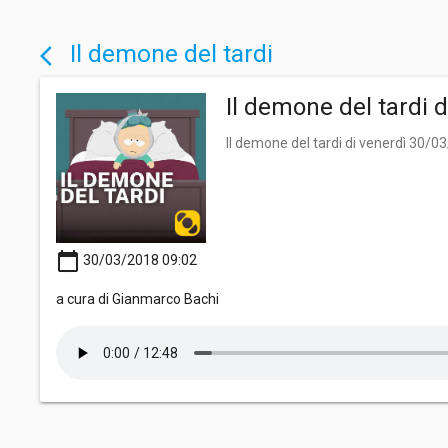
Il demone del tardi
arrow_back_ios
Il demone del tardi 
Il demone del tardi di venerdì 30/0
calendar_today
30/03/2018 09:02
a cura di Gianmarco Bachi