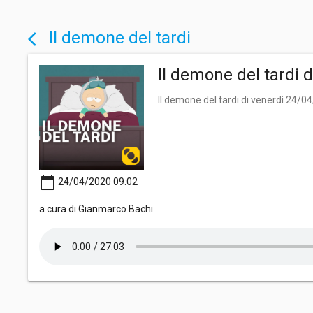
Il demone del tardi
arrow_back_ios
Il demone del tardi 
Il demone del tardi di venerdì 24/0
calendar_today
24/04/2020 09:02
a cura di Gianmarco Bachi