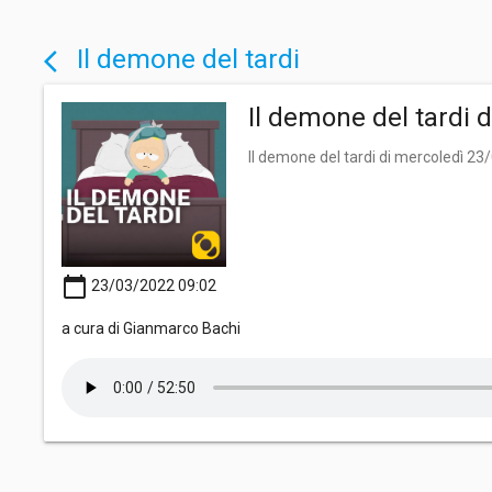
Il demone del tardi
arrow_back_ios
Il demone del tardi 
Il demone del tardi di mercoledì 2
calendar_today
23/03/2022 09:02
a cura di Gianmarco Bachi