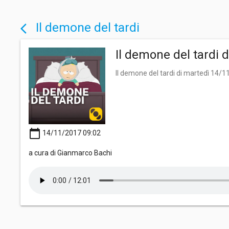
Il demone del tardi
arrow_back_ios
Il demone del tardi 
Il demone del tardi di martedì 14/
calendar_today
14/11/2017 09:02
a cura di Gianmarco Bachi