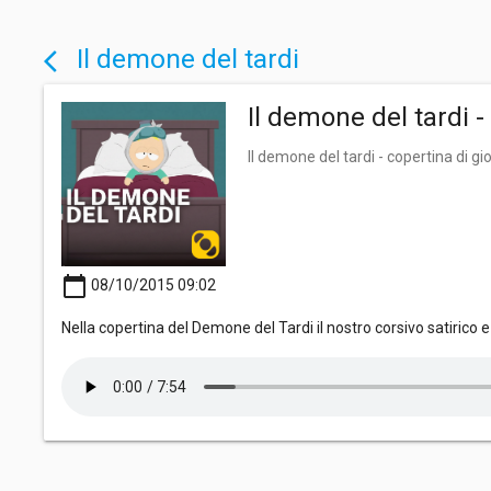
Il demone del tardi
arrow_back_ios
Il demone del tardi 
Il demone del tardi - copertina di 
calendar_today
08/10/2015 09:02
Nella copertina del Demone del Tardi il nostro corsivo satirico 