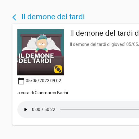
Il demone del tardi
arrow_back_ios
Il demone del tardi 
Il demone del tardi di giovedì 05/0
calendar_today
05/05/2022 09:02
a cura di Gianmarco Bachi