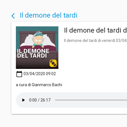
Il demone del tardi
arrow_back_ios
Il demone del tardi 
Il demone del tardi di venerdì 03/0
calendar_today
03/04/2020 09:02
a cura di Gianmarco Bachi