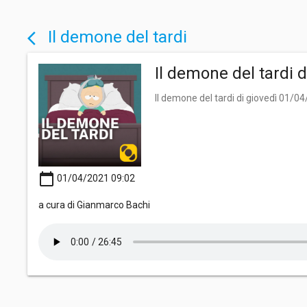
Il demone del tardi
arrow_back_ios
Il demone del tardi 
Il demone del tardi di giovedì 01/0
calendar_today
01/04/2021 09:02
a cura di Gianmarco Bachi