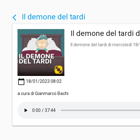
Il demone del tardi
arrow_back_ios
Il demone del tardi 
Il demone del tardi di mercoledì 1
calendar_today
18/01/2023 08:02
a cura di Gianmarco Bachi