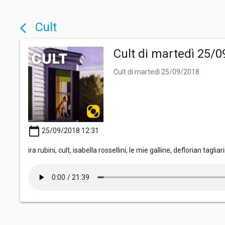
Cult
arrow_back_ios
Cult di martedì 25/
Cult di martedì 25/09/2018
calendar_today
25/09/2018 12:31
ira rubini, cult, isabella rossellini, le mie galline, deflorian ta