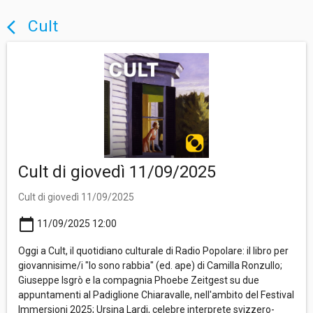
Cult
arrow_back_ios
Cult di giovedì 11/09/2025
Cult di giovedì 11/09/2025
calendar_today
11/09/2025 12:00
Oggi a Cult, il quotidiano culturale di Radio Popolare: il libro per
giovannisime/i "Io sono rabbia" (ed. ape) di Camilla Ronzullo;
Giuseppe Isgrò e la compagnia Phoebe Zeitgest su due
appuntamenti al Padiglione Chiaravalle, nell'ambito del Festival
Immersioni 2025; Ursina Lardi, celebre interprete svizzero-