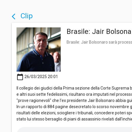
Clip
arrow_back_ios
Brasile: Jair Bolson
Brasile: Jair Bolsonaro sarà proces
calendar_today
26/03/2025 20:01
Il collegio dei giudici della Prima sezione della Corte Suprema 
e altri suoi sette fedelissimi, risultano ora imputati nel proce
"prove ragionevoli" che l'ex presidente Jair Bolsonaro abbia gu
In un rapporto di 884 pagine desecretato lo scorso novembre gl
risultati delle elezioni, sciogliere i tribunali, concedere poteri 
stato lui stesso bersaglio di piani di assassinio rivelati dall'inch