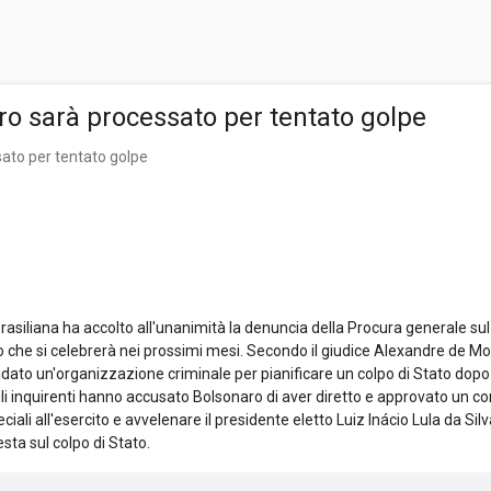
aro sarà processato per tentato golpe
sato per tentato golpe
brasiliana ha accolto all'unanimità la denuncia della Procura generale su
sso che si celebrerà nei prossimi mesi. Secondo il giudice Alexandre de M
idato un'organizzazione criminale per pianificare un colpo di Stato dopo 
i inquirenti hanno accusato Bolsonaro di aver diretto e approvato un co
speciali all'esercito e avvelenare il presidente eletto Luiz Inácio Lula da 
iesta sul colpo di Stato.