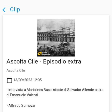
Clip
arrow_back_ios
Ascolta Cile - Episodio extra
Ascolta Cile
calendar_today
13/09/2023 12:05
- intervista a Maria Ines Bussi nipote di Salvador Allende a uira
di Emanuele Valenti.
- Alfredo Somoza