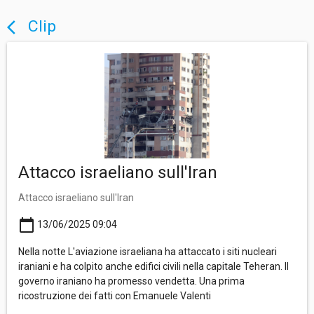
Clip
arrow_back_ios
Attacco israeliano sull'Iran
Attacco israeliano sull'Iran
calendar_today
13/06/2025 09:04
Nella notte L'aviazione israeliana ha attaccato i siti nucleari
iraniani e ha colpito anche edifici civili nella capitale Teheran. Il
governo iraniano ha promesso vendetta. Una prima
ricostruzione dei fatti con Emanuele Valenti