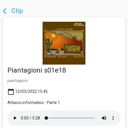
Clip
arrow_back_ios
Piantagioni s01e18
piantagioni
calendar_today
12/03/2022 15:45
Attacco informatico - Parte 1