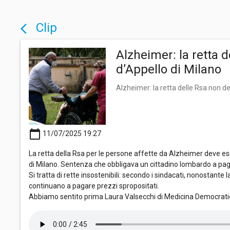
Clip
arrow_back_ios
Alzheimer: la retta 
d’Appello di Milano
Alzheimer: la retta delle Rsa non de
calendar_today
11/07/2025 19:27
La retta della Rsa per le persone affette da Alzheimer deve ess
di Milano. Sentenza che obbligava un cittadino lombardo a paga
Si tratta di rette insostenibili: secondo i sindacati, nonostante
continuano a pagare prezzi spropositati.
Abbiamo sentito prima Laura Valsecchi di Medicina Democratic