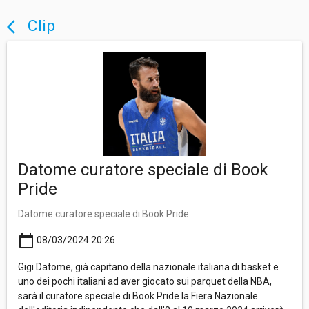
Clip
arrow_back_ios
Datome curatore speciale di Book
Pride
Datome curatore speciale di Book Pride
calendar_today
08/03/2024 20:26
Gigi Datome, già capitano della nazionale italiana di basket e
uno dei pochi italiani ad aver giocato sui parquet della NBA,
sarà il curatore speciale di Book Pride la Fiera Nazionale