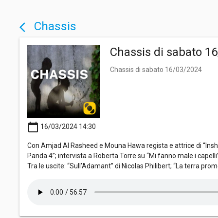
Chassis
arrow_back_ios
Chassis di sabato 1
Chassis di sabato 16/03/2024
calendar_today
16/03/2024 14:30
Con Amjad Al Rasheed e Mouna Hawa regista e attrice di “Inshall
Panda 4”; intervista a Roberta Torre su “Mi fanno male i capelli
Tra le uscite: “Sull’Adamant” di Nicolas Philibert; “La terra prom